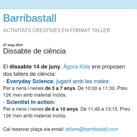
Barribastall
ACTIVITATS CREATIVES EN FORMAT TALLER
27 may 2014
Dissabte de ciència
El
,
Àgora Kids
ens proposen
dissabte 14 de juny
dos tallers de ciència:
-
, jugant amb les mates:
Everyday Science
Per a nens i nenes
de 5 a 7 anys
. De 10:00 a 11:30.
Preu
12€ /nen amb material inclós.
-
Scientist in action:
Per a nens i nenes
de 8 a 10 anys
. De 11:45 a 13:15. Preu
12€ /nen amb material inclós.
Cal reservar plaça via email:
tallers@barribastall.com