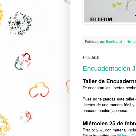
Publicado por
Barribastall
No ha
3 feb 2015
Encuadernación 
Taller de Encuader
Te encantan los libretas hec
Pues no te pierdas este talle
libretas de una manera fácil y
encuadernación japonesa
.
Miércoles 25 de febr
Precio: 25€, con material inclu
Taller impartido por
ElJardinC