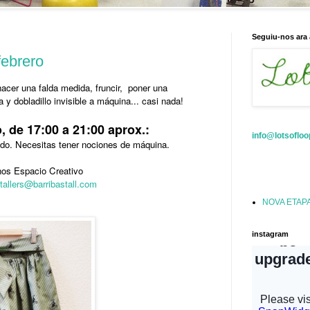
Seguiu-nos ara 
febrero
hacer una falda medida, fruncir, poner una
a y dobladillo invisible a máquina... casi nada!
, de 17:00 a 21:00 aprox.:
info@lotsoflo
uído. Necesitas tener nociones de máquina.
nos Espacio Creativo
tallers@barribastall.com
NOVA ETAP
instagram