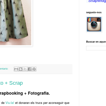
segueix-nos
Buscar en aque
entario:
to + Scrap
rapbooking + Fotografia.
i de
Viu-la!
et donaran els trucs per aconseguir que