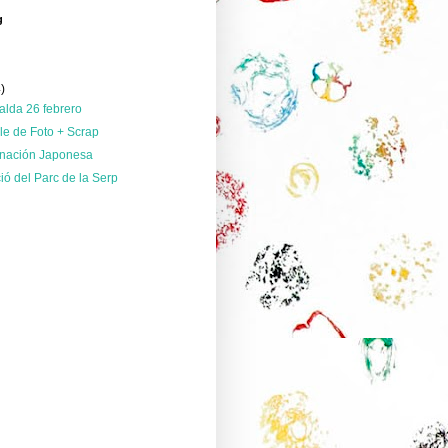
g
)
4)
falda 26 febrero
ble de Foto + Scrap
nación Japonesa
ió del Parc de la Serp