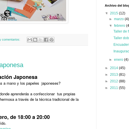
Archivo del blo
▼
2015
(12)
►
marzo
(4
▼
febrero
(
Taller de 
Taller do
y comentarios:
Encuader
Inaugurac
►
enero
(4)
Japonesa
►
2014
(45)
►
2013
(81)
nación Japonesa
►
2012
(88)
has a mano y los papeles japoneses?
►
2011
(55)
r donde aprenderás a confeccionar tus propias
 hermosa a través de la técnica tradicional de la
ero, de 18:00 a 20:00
ído.
ósmico