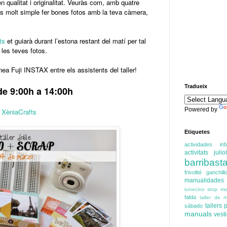
n qualitat i originalitat. Veuràs com, amb quatre
 és molt simple fer bones fotos amb la teva càmera,
ts
et guiarà durant l’estona restant del matí per tal
les teves fotos.
ea Fuji INSTAX entre els assistents del taller!
Tradueix
de 9:00h a 14:00h
Powered by
o
XèniaCrafts
Etiquetes
actividades infa
activitats juliol
barribasta
frivolité
ganchill
manualidades
tunecino
stop mo
falda
taller de m
tallers
sábado
manuals
vest