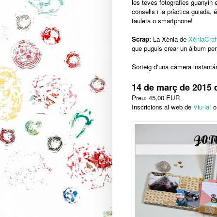
les teves fotografies guanyin e
consells i la pràctica guiada,
tauleta o smartphone!
Scrap:
La Xènia de
XèniaCraf
que puguis crear un àlbum per 
Sorteig d'una càmera instantán
14 de març de 2015 
Preu: 45,00 EUR
Inscricions al web de
Viu-la!