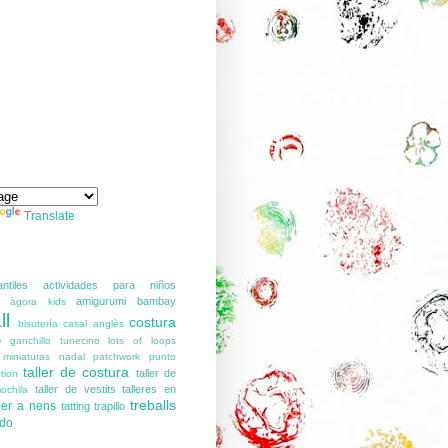
Translate
ntiles
actividades para niños
amigurumi
bambay
àgora kids
ll
costura
bisutería
casal anglès
o
ganchillo tunecino
lots of loops
miniaturas
nadal
patchwork
punto
taller de costura
taller de
tion
taller de vestits
talleres en
ochila
treballs
 per a nens
tatting
trapillo
ido