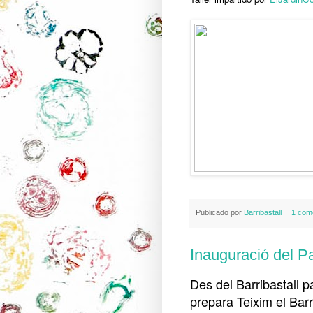
Publicado por
Barribastall
1 com
Inauguració del P
Des del Barribastall p
prepara Teixim el Barri