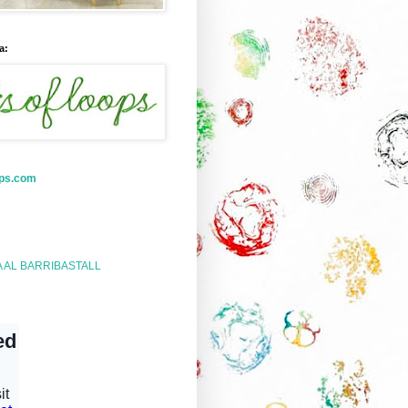
a:
ops.com
A AL BARRIBASTALL