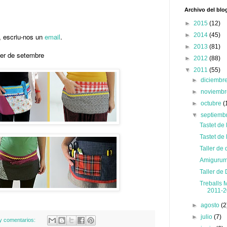
Archivo del blo
►
2015
(12)
►
2014
(45)
t, escriu-nos un
email
.
►
2013
(81)
ller de setembre
►
2012
(88)
▼
2011
(55)
►
diciembr
►
noviemb
►
octubre
(
▼
septiemb
Tastet de 
Tastet de 
Taller de
Amigurum
Taller de
Treballs 
2011-
►
agosto
(2
►
julio
(7)
y comentarios: