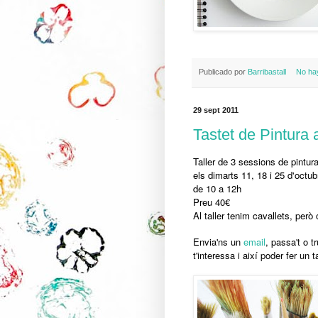
Publicado por
Barribastall
No ha
29 sept 2011
Tastet de Pintura a
Taller de 3 sessions de pintura
els dimarts 11, 18 i 25 d'octub
de 10 a 12h
Preu 40€
Al taller tenim cavallets, però
Envia'ns un
email
, passa't o t
t'interessa i així poder fer un 