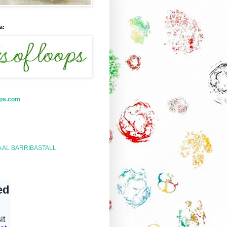
a:
ops.com
A AL BARRIBASTALL