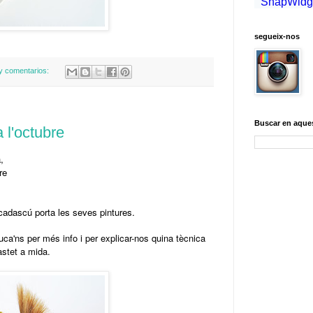
segueix-nos
y comentarios:
Buscar en aque
 l'octubre
,
re
 cadascú porta les seves pintures.
ruca'ns per més info i per explicar-nos quina tècnica
tastet a mida.