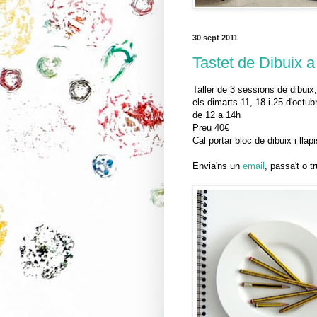
30 sept 2011
Tastet de Dibuix a
Taller de 3 sessions de dibuix,
els dimarts 11, 18 i 25 d'octub
de 12 a 14h
Preu 40€
Cal portar bloc de dibuix i llapi
Envia'ns un
email
, passa't o t