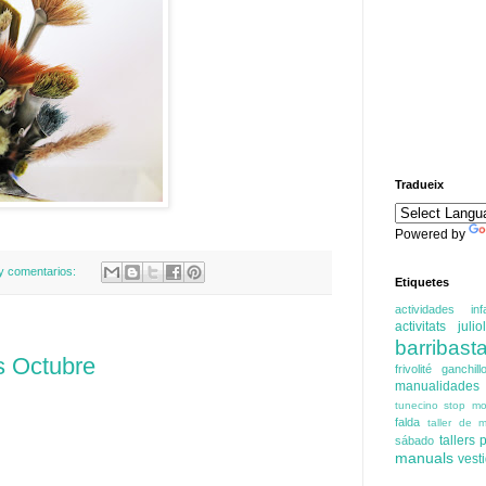
Tradueix
Powered by
y comentarios:
Etiquetes
actividades infa
activitats juliol
barribasta
s Octubre
frivolité
ganchill
manualidades
tunecino
stop mo
falda
taller de m
tallers
sábado
manuals
vest