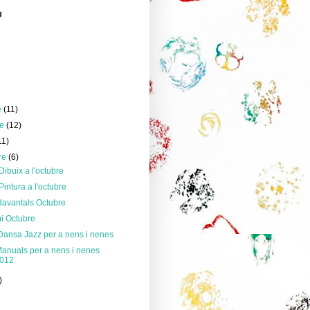
g
e
(11)
re
(12)
11)
re
(6)
Dibuix a l'octubre
Pintura a l'octubre
 davantals Octubre
i Octubre
 Dansa Jazz per a nens i nenes
Manuals per a nens i nenes
2012
)