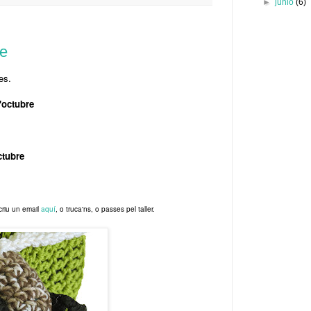
►
junio
(6)
e
es.
'octubre
ctubre
scriu un email
aquí
, o truca'ns, o passes pel taller.