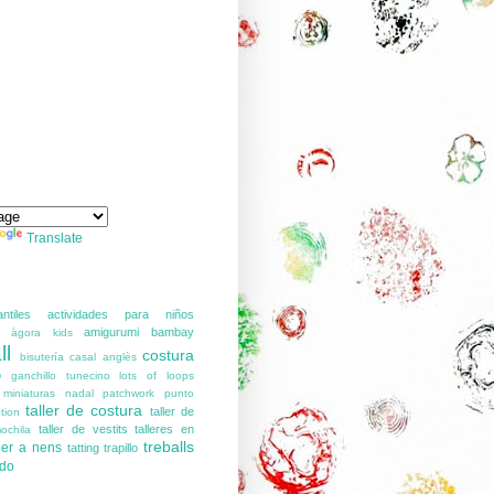
Translate
ntiles
actividades para niños
amigurumi
bambay
àgora kids
ll
costura
bisutería
casal anglès
o
ganchillo tunecino
lots of loops
miniaturas
nadal
patchwork
punto
taller de costura
taller de
tion
taller de vestits
talleres en
ochila
treballs
 per a nens
tatting
trapillo
ido