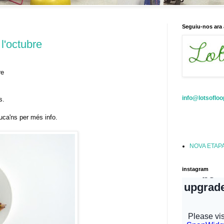
Seguiu-nos ara 
 l'octubre
re
info@lotsoflo
s.
ruca'ns per més info.
NOVA ETAP
instagram