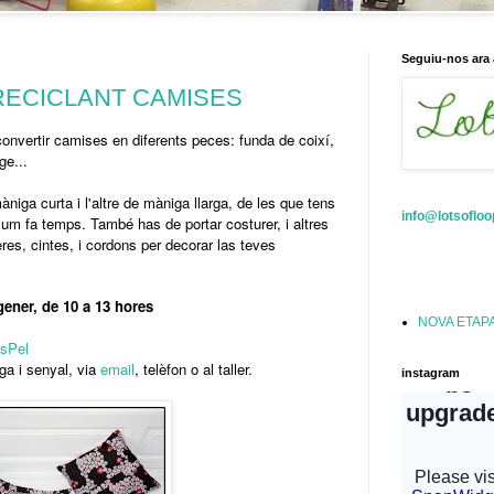
Seguiu-nos ara 
ra RECICLANT CAMISES
onvertir camises en diferents peces: funda de coixí,
ge...
iga curta i l'altre de màniga llarga, de les que tens
info@lotsoflo
 llum fa temps. També has de portar costurer, i altres
es, cintes, i cordons per decorar las teves
gener, de 10 a 13 hores
NOVA ETAP
'sPel
aga i senyal, via
email
, telèfon o al taller.
instagram