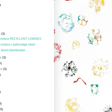
g
e
(3)
e costura RECICLANT CAMISES
 costura i patronatge bàsic
farem Barribastall...
re
(3)
6)
re
(3)
)
)
)
3)
10)