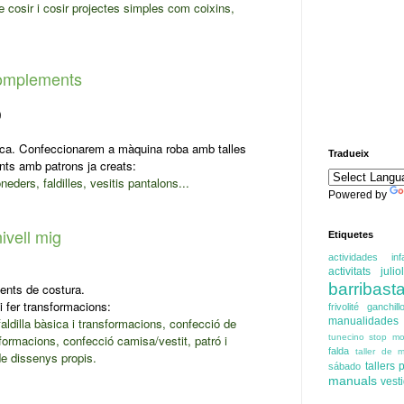
 cosir i cosir projectes simples com coixins,
complements
30
0
ica. Confeccionarem a màquina roba amb talles
Tradueix
nts amb patrons ja creats:
ders, faldilles, vesitis pantalons...
Powered by
ivell mig
Etiquetes
actividades infa
activitats juliol
barribasta
ments de costura.
 i fer transformacions:
frivolité
ganchill
ldilla bàsica i transformacions, confecció de
manualidades
nsformacions, confecció camisa/vestit, patró i
tunecino
stop mo
falda
taller de m
de dissenys propis.
tallers
sábado
manuals
vest