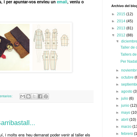
is, i per apuntar-vos envieu un
email
, veniu o
Archivo del blo
►
2015
(12)
►
2014
(45)
►
2013
(81)
▼
2012
(88)
▼
diciembr
Taller d
Tallers de
Per Nadal 
►
noviemb
►
octubre
(
►
septiemb
►
agosto
(3
entarios:
►
julio
(6)
►
junio
(12
►
mayo
(10
►
abril
(10)
rribastall...
►
marzo
(1
►
febrero
(
í, i molts ens heu demanat poder venir al taller els