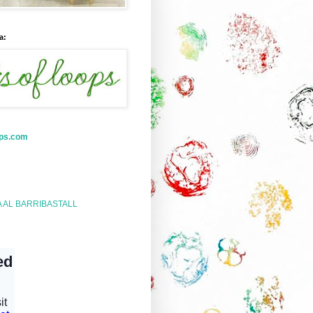
a:
ops.com
A AL BARRIBASTALL