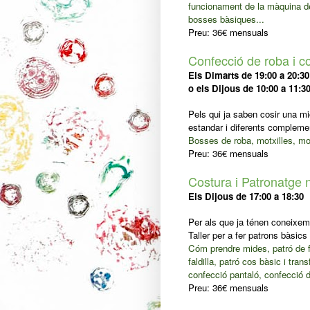
funcionament de la màquina de
bosses bàsiques...
Preu: 36€ mensuals
Confecció de roba i 
Els Dimarts de 19:00 a 20:
o
els
Dijous
de 10:00 a 11:3
Pels qui ja saben cosir una m
estandar i diferents compleme
Bosses de roba, motxilles, mone
Preu: 36€ mensuals
Costura i Patronatge n
Els Dijous
de 17:00 a 18:30
Per als que ja ténen coneixe
Taller per a fer patrons bàsics
Cóm prendre mides, patró de fa
faldilla, patró cos bàsic i tra
confecció pantaló, confecció 
Preu: 36€ mensuals