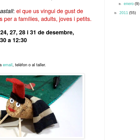
►
enero
(9)
:
el que us vingui de gust de
astall
►
2011
(55)
 per a famílies, adults, joves i petits.
 24, 27, 28 i 31 de desembre,
:30 a 12:30
ia
email
, telèfon o al taller.