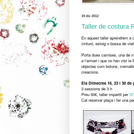
19 dic 2012
Taller de costu
En aquest taller aprendrem a c
cinturó, estoig o bossa de viat
Porta dues camises, una de màn
a l'armari i que no han vist la
objectes com botons, cremaller
creacions.
Els Dimecres 16, 23 i 30 de 
3 sessions de 3 h
Preu 50€, taller impartit per
Si
Cal reservar plaça i fer una p