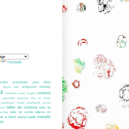
Translate
ntiles
actividades para niños
amigurumi
bambay
àgora kids
ll
costura
bisutería
casal anglès
o
ganchillo tunecino
lots of loops
miniaturas
nadal
patchwork
punto
taller de costura
taller de
tion
taller de vestits
talleres en
ochila
treballs
 per a nens
tatting
trapillo
ido