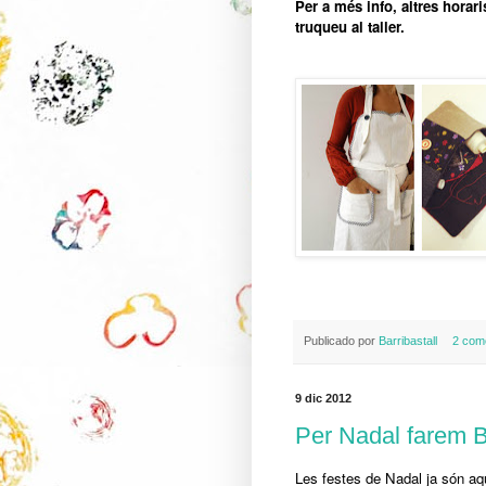
Per a més info, altres horar
truqueu al taller.
Publicado por
Barribastall
2 com
9 dic 2012
Per Nadal farem Ba
Les festes de Nadal ja són aqu